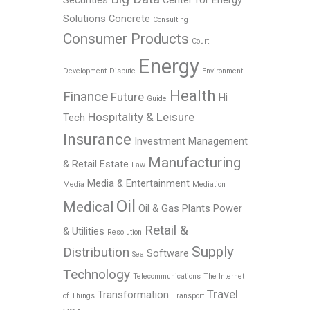
Securities
Center for Energy
Solutions
Concrete
Consulting
Consumer Products
Court
Energy
Development
Dispute
Environment
Health
Finance
Future
Hi
Guide
Hospitality & Leisure
Tech
Insurance
Investment Management
Manufacturing
& Retail Estate
Law
Media & Entertainment
Media
Mediation
Oil
Medical
Oil & Gas
Plants
Power
Retail &
& Utilities
Resolution
Supply
Distribution
Software
Sea
Technology
Telecommunications
The Internet
Travel
Transformation
of Things
Transport