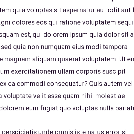
m quia voluptas sit aspernatur aut odit aut f
ni dolores eos qui ratione voluptatem sequi
squam est, qui dolorem ipsum quia dolor sit 
it, sed quia non numquam eius modi tempora
ore magnam aliquam quaerat voluptatem. Ut e
um exercitationem ullam corporis suscipit
id ex ea commodi consequatur? Quis autem ve
ea voluptate velit esse quam nihil molestiae
 dolorem eum fugiat quo voluptas nulla pariat
 perspiciatis unde omnis iste natus error sit