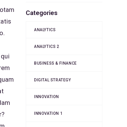
totam
Categories
atis
ANALYTICS
o.
ANALYTICS 2
 qui
BUSINESS & FINANCE
orem
mquam
DIGITAL STRATEGY
at
INNOVATION
llam
r?
INNOVATION 1
am