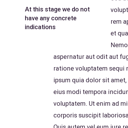
At this stage we do not
volup
have any concrete
rem ap
indications
et qua
Nemo 
aspernatur aut odit aut f
ratione voluptatem sequi 
ipsum quia dolor sit amet,
eius modi tempora incidu
voluptatem. Ut enim ad m
corporis suscipit laborio
Quis autem vel eum iure re