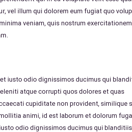
r, vel illum qui dolorem eum fugiat quo volu
d minima veniam, quis nostrum exercitationem
am.
et iusto odio dignissimos ducimus qui blandit
leniti atque corrupti quos dolores et quas
ccaecati cupiditate non provident, similique s
mollitia animi, id est laborum et dolorum fuga
iusto odio dignissimos ducimus qui blanditiis