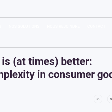
N
NOS SOLUTIONS
NOUS REJOINDRE
CONTACT
 is (at times) better:
plexity in consumer go