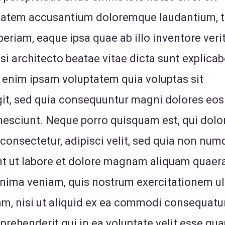
tatem accusantium doloremque laudantium, 
eriam, eaque ipsa quae ab illo inventore verit
si architecto beatae vitae dicta sunt explicab
enim ipsam voluptatem quia voluptas sit
ugit, sed quia consequuntur magni dolores eos
nesciunt. Neque porro quisquam est, qui dol
 consectetur, adipisci velit, sed quia non nu
nt ut labore et dolore magnam aliquam quaer
inima veniam, quis nostrum exercitationem u
sam, nisi ut aliquid ex ea commodi consequatu
prehenderit qui in ea voluptate velit esse qu