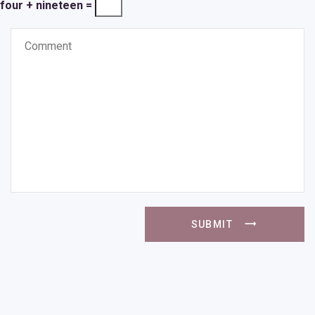
four + nineteen =
SUBMIT