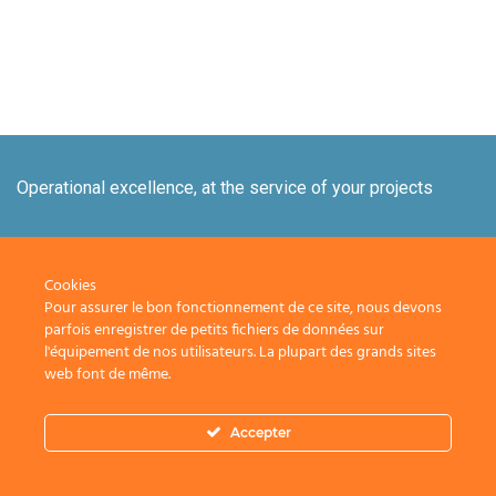
Operational excellence, at the service of your projects
+33 1 84 20 21 19
Cookies
Pour assurer le bon fonctionnement de ce site, nous devons
Nos solutions
Nous rejoindre
parfois enregistrer de petits fichiers de données sur
l'équipement de nos utilisateurs. La plupart des grands sites
Contact
Nos périmètres
web font de même.
d’intervention
Accepter