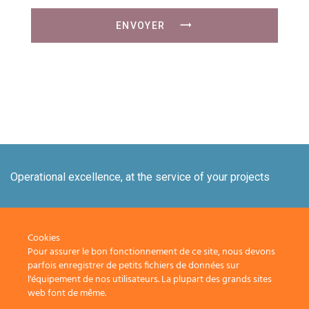
ENVOYER
Operational excellence, at the service of your projects
+33 1 84 20 21 19
Cookies
Pour assurer le bon fonctionnement de ce site, nous devons
Nos solutions
Nous rejoindre
parfois enregistrer de petits fichiers de données sur
l'équipement de nos utilisateurs. La plupart des grands sites
Contact
Nos périmètres
web font de même.